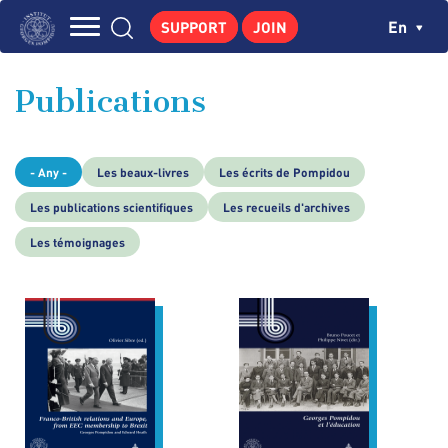
Skip
Cookies management panel
Ch
En
SUPPORT
JOIN
to
Navigation
main
THE INSTITUTE
content
principale
Publications
GEORGES POMPIDOU
CENTRE DE RECHERCHES
- Any -
Les beaux-livres
Les écrits de Pompidou
PUBLICATIONS
Les publications scientifiques
Les recueils d'archives
NEWS
Les témoignages
PEDAGOGICAL AREA