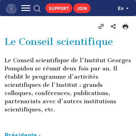
Skip
Cookies management panel
Ch
En
SUPPORT
JOIN
to
Navigation
main
THE INSTITUTE
content
principale
GEORGES POMPIDOU
Le Conseil scientifique
CENTRE DE RECHERCHES
PUBLICATIONS
Le Conseil scientifique de l'Institut Georges
NEWS
Pompidou se réunit deux fois par an. Il
établit le programme d'activités
PEDAGOGICAL AREA
scientifiques de l'Institut : grands
colloques, conférences, publications,
partenariats avec d'autres institutions
scientifiques, etc.
Présidente :