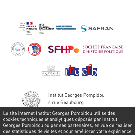
Institut Georges Pompidou
6 rue Beaubourg
75004 Paris
Le site internet Institut Georges Pompidou utilise des
Tél. : 01 44 78 41 22
cookies techniques et analytiques déposés par Institut
Georges Pompidou ou par ses partenaires, en vue de réaliser
Stay in touch
des statistiques de visites et pour améliorer votre expérience