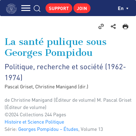
Skip
Cookies management panel
Ch
En
SUPPORT
JOIN
to
Navigation
main
THE INSTITUTE
content
principale
GEORGES POMPIDOU
La santé pulique sous
CENTRE DE RECHERCHES
Georges Pompidou
PUBLICATIONS
Politique, recherche et société (1962-
NEWS
1974)
PEDAGOGICAL AREA
Pascal Griset, Christine Manigand (dir.)
de
Christine Manigand (Éditeur de volume) M. Pascal Griset
(Éditeur de volume)
©2024 Collections 244 Pages
Histoire et Science Politique
Série:
Georges Pompidou – Études
, Volume 13