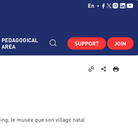
Choisissez Votre La
En
PEDAGOGICAL 
SUPPORT
JOIN
AREA
ng, le musée que son village natal