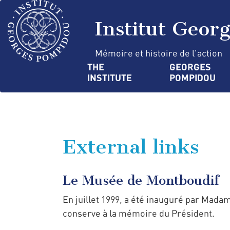
Skip
Cookies management panel
to
Institut Geor
main
content
Mémoire et histoire de l'action
Navigation
THE 
GEORGES 
INSTITUTE
POMPIDOU
principale
External links
Le Musée de Montboudif
En juillet 1999, a été inauguré par Mad
conserve à la mémoire du Président.