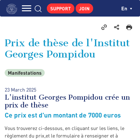
Skip
Cookies management panel
Ch
En
SUPPORT
JOIN
to
Navigation
main
THE INSTITUTE
content
principale
GEORGES POMPIDOU
Prix de thèse de l'Institut
CENTRE DE RECHERCHES
Georges Pompidou
PUBLICATIONS
NEWS
Manifestations
PEDAGOGICAL AREA
23 March 2025
L'institut Georges Pompidou crée un
prix de thèse
Ce prix est d'un montant de 7000 euros
Vous trouverez ci-dessous, en cliquant sur les liens, le
règlement du prix,et le formulaire à renseigner et à