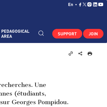
Choisissez Votre La
En
PEDAGOGICAL 
SUPPORT
JOIN
AREA
recherches. Une
nnes (étudiants,
e sur Georges Pompidou.