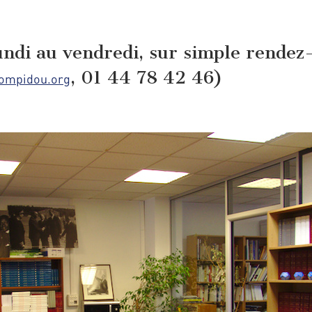
di au vendredi, sur simple rendez-
, 01 44 78 42 46)
ompidou.org