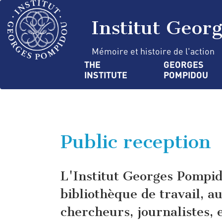
Skip
Cookies management panel
to
Institut Geor
main
content
Mémoire et histoire de l'action
Navigation
THE 
GEORGES 
INSTITUTE
POMPIDOU
principale
Public reception
L'Institut Georges Pompi
bibliothèque de travail, a
chercheurs, journalistes,