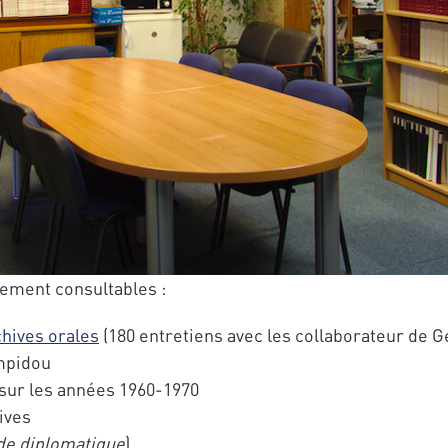
rement consultables :
hives orales
(180 entretiens avec les collaborateur de
mpidou
sur les années 1960-1970
ives
e diplomatique
)