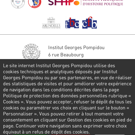
Institut Georges Pompidou
6 rue Beaubourg
75004 Paris
Le site internet Institut Georges Pompidou utilise des
Tél. : 01 44 78 41 22
cookies techniques et analytiques déposés par Institut
Georges Pompidou ou par ses partenaires, en vue de réaliser
Stay in touch
des statistiques de visites et pour améliorer votre expérience
de navigation dans les conditions décrites dans la page
CONTACT FORM
Politique de protection des données personnelles rubrique «
Cookies ». Vous pouvez accepter, refuser le dépôt de tous les
Follow us
cookies ou paramétrer vos choix en cliquant sur le bouton «
Personnaliser ». Vous pouvez retirer à tout moment votre
consentement en cliquant sur Gestion des cookies en pied de
page. Continuer votre navigation sans exprimer votre choix
Pied
équivaut à un refus de dépôt des cookies.