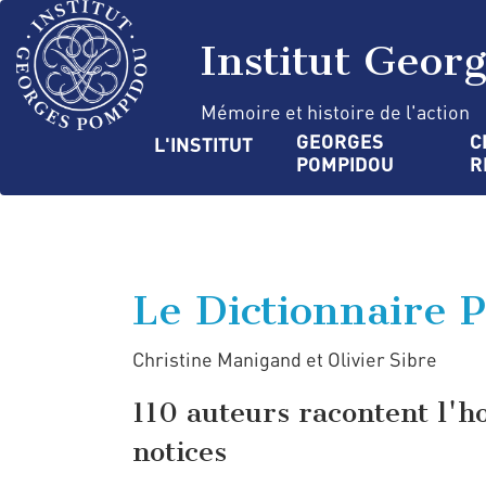
Aller
Panneau de gestion des cookies
au
Institut Geor
contenu
principal
Mémoire et histoire de l'action
Navigation
GEORGES 
C
L'INSTITUT
POMPIDOU
R
principale
Le Dictionnaire 
Christine Manigand et Olivier Sibre
110 auteurs racontent l'
notices