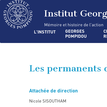
Aller
Panneau de gestion des cookies
au
Institut Geor
contenu
principal
Mémoire et histoire de l'action
Navigation
GEORGES 
C
L'INSTITUT
POMPIDOU
R
principale
Les permanents d
Attachée de direction
Nicole SISOUTHAM