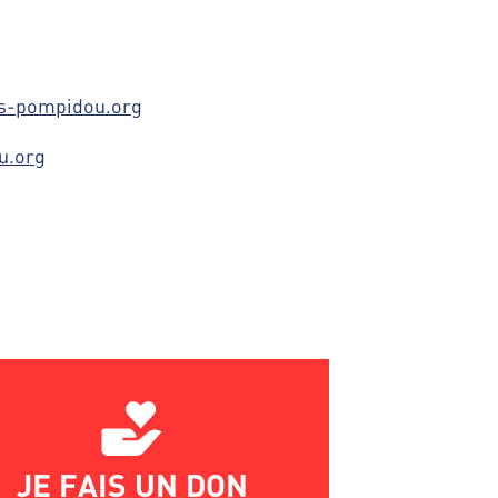
s-pompidou.org
u.org
JE FAIS UN DON