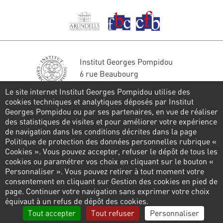
Institut Georges Pompidou
6 rue Beaubourg
75004 Paris
Le site internet Institut Georges Pompidou utilise des
Tél. : 01 44 78 41 22
cookies techniques et analytiques déposés par Institut
Georges Pompidou ou par ses partenaires, en vue de réaliser
Restons en contact
des statistiques de visites et pour améliorer votre expérience
de navigation dans les conditions décrites dans la page
FORMULAIRE DE CONTACT
Politique de protection des données personnelles rubrique «
Cookies ». Vous pouvez accepter, refuser le dépôt de tous les
Suivez-nous
cookies ou paramétrer vos choix en cliquant sur le bouton «
Personnaliser ». Vous pouvez retirer à tout moment votre
consentement en cliquant sur Gestion des cookies en pied de
page. Continuer votre navigation sans exprimer votre choix
Pied
équivaut à un refus de dépôt des cookies.
de
Politique de confidentialité
Gestion des cookies
Tout accepter
Tout refuser
Personnaliser