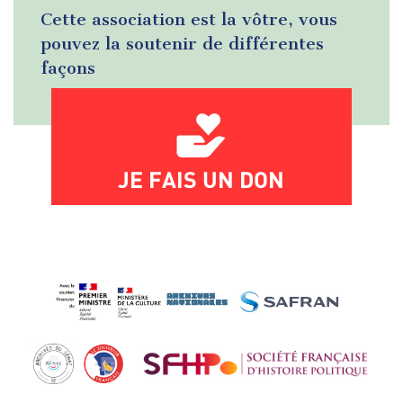
Cette association est la vôtre, vous
pouvez la soutenir de différentes
façons
JE FAIS UN DON