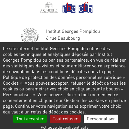
Institut Georges Pompidou
6 rue Beaubourg
75004 Paris
Le site internet Institut Georges Pompidou utilise des
Tél. : 01 44 78 41 22
cookies techniques et analytiques déposés par Institut
Georges Pompidou ou par ses partenaires, en vue de réaliser
Restons en contact
des statistiques de visites et pour améliorer votre expérience
de navigation dans les conditions décrites dans la page
FORMULAIRE DE CONTACT
Politique de protection des données personnelles rubrique «
Cookies ». Vous pouvez accepter, refuser le dépôt de tous les
Suivez-nous
cookies ou paramétrer vos choix en cliquant sur le bouton «
Personnaliser ». Vous pouvez retirer à tout moment votre
consentement en cliquant sur Gestion des cookies en pied de
page. Continuer votre navigation sans exprimer votre choix
Pied
équivaut à un refus de dépôt des cookies.
de
Politique de confidentialité
Gestion des cookies
Tout accepter
Tout refuser
Personnaliser
page
Politique de confidentialité
Liens
Mentions légales
Contactez-nous
Presse