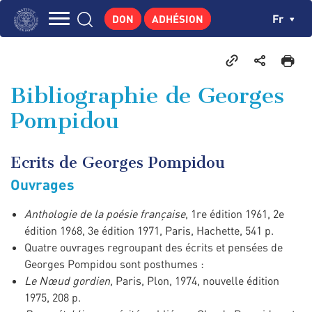
Aller
Panneau de gestion des cookies
Ch
Fr
DON
ADHÉSION
au
Navigation
contenu
L'INSTITUT
principal
principale
GEORGES POMPIDOU
Bibliographie de Georges
CENTRE DE RECHERCHES
Pompidou
PUBLICATIONS
ACTUALITÉS
Ecrits de Georges Pompidou
ENSEIGNEMENT
Ouvrages
Anthologie de la poésie française
, 1re édition 1961, 2e
édition 1968, 3e édition 1971, Paris, Hachette, 541 p.
Quatre ouvrages regroupant des écrits et pensées de
Georges Pompidou sont posthumes :
Le Nœud gordien,
Paris, Plon, 1974, nouvelle édition
1975, 208 p.