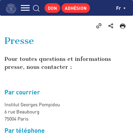
Aller
Panneau de gestion des cookies
Ch
Fr
DON
ADHÉSION
au
Navigation
contenu
L'INSTITUT
principal
principale
GEORGES POMPIDOU
Presse
CENTRE DE RECHERCHES
PUBLICATIONS
Pour toutes questions et informations
ACTUALITÉS
presse, nous contacter :
ENSEIGNEMENT
Par courrier
Institut Georges Pompidou
6 rue Beaubourg
75004 Paris
Par téléphone