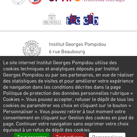
Institut Georges Pompidou
6 rue Beaubourg
75004 Paris
Le site internet Institut Georges Pompidou utilise des
Tél. : 01 44 78 41 22
cookies techniques et analytiques déposés par Institut
Georges Pompidou ou par ses partenaires, en vue de réaliser
Restons en contact
des statistiques de visites et pour améliorer votre expérience
de navigation dans les conditions décrites dans la page
FORMULAIRE DE CONTACT
Politique de protection des données personnelles rubrique «
Cookies ». Vous pouvez accepter, refuser le dépôt de tous les
Suivez-nous
cookies ou paramétrer vos choix en cliquant sur le bouton «
Personnaliser ». Vous pouvez retirer à tout moment votre
consentement en cliquant sur Gestion des cookies en pied de
page. Continuer votre navigation sans exprimer votre choix
Pied
équivaut à un refus de dépôt des cookies.
de
Politique de confidentialité
Gestion des cookies