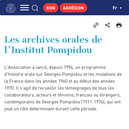
Aller
Panneau de gestion des cookies
Ch
Fr
DON
ADHÉSION
au
Navigation
contenu
L'INSTITUT
principal
principale
GEORGES POMPIDOU
Les archives orales de
CENTRE DE RECHERCHES
l'Institut Pompidou
PUBLICATIONS
ACTUALITÉS
L'Association a lancé, depuis 1994, un programme
ENSEIGNEMENT
d'histoire orale sur Georges Pompidou et les mutations de
la France dans les années 1960 et au début des années
1970. Il s'agit de recueillir les témoignages de tous les
collaborateurs, acteurs et témoins, français ou étrangers,
contemporains de Georges Pompidou (1911-1974), qui ont
joué un rôle déterminant durant cette période.