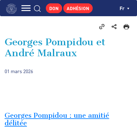
Aller
Panneau de gestion des cookies
Ch
Fr
DON
ADHÉSION
au
Navigation
contenu
L'INSTITUT
principal
principale
GEORGES POMPIDOU
Georges Pompidou et
CENTRE DE RECHERCHES
André Malraux
PUBLICATIONS
ACTUALITÉS
01 mars 2026
ENSEIGNEMENT
Georges Pompidou : une amitié
délitée