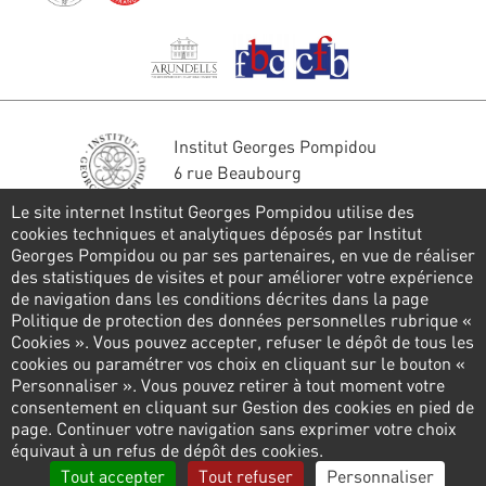
Institut Georges Pompidou
6 rue Beaubourg
75004 Paris
Le site internet Institut Georges Pompidou utilise des
Tél. : 01 44 78 41 22
cookies techniques et analytiques déposés par Institut
Georges Pompidou ou par ses partenaires, en vue de réaliser
Restons en contact
des statistiques de visites et pour améliorer votre expérience
de navigation dans les conditions décrites dans la page
FORMULAIRE DE CONTACT
Politique de protection des données personnelles rubrique «
Cookies ». Vous pouvez accepter, refuser le dépôt de tous les
Suivez-nous
cookies ou paramétrer vos choix en cliquant sur le bouton «
Personnaliser ». Vous pouvez retirer à tout moment votre
consentement en cliquant sur Gestion des cookies en pied de
page. Continuer votre navigation sans exprimer votre choix
Pied
équivaut à un refus de dépôt des cookies.
de
Politique de confidentialité
Gestion des cookies
Tout accepter
Tout refuser
Personnaliser